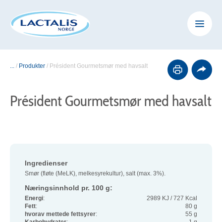
...
/
Produkter
/
Président Gourmetsmør med havsalt
Président Gourmetsmør med havsalt
Ingredienser
Smør (fløte (MeLK), melkesyrekultur), salt (max. 3%).
Næringsinnhold pr. 100 g:
Energi
:
2989 KJ / 727 Kcal
Fett
:
80 g
hvorav mettede fettsyrer
:
55 g