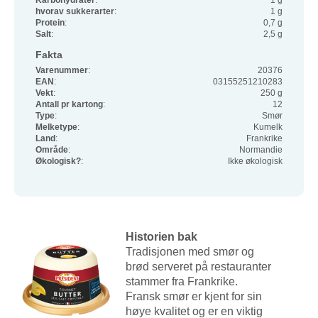
Karbohydrater
:
1 g
hvorav sukkerarter
:
1 g
Protein
:
0,7 g
Salt
:
2,5 g
Fakta
Varenummer
:
20376
EAN
:
03155251210283
Vekt
:
250 g
Antall pr kartong
:
12
Type
:
Smør
Melketype
:
Kumelk
Land
:
Frankrike
Område
:
Normandie
Økologisk?
:
Ikke økologisk
Historien bak
Tradisjonen med smør og
brød serveret på restauranter
stammer fra Frankrike.
Fransk smør er kjent for sin
høye kvalitet og er en viktig