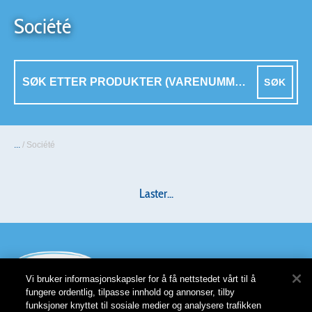
Société
SØK
...
/
Société
Laster...
Vi bruker informasjonskapsler for å få nettstedet vårt til å
fungere ordentlig, tilpasse innhold og annonser, tilby
funksjoner knyttet til sosiale medier og analysere trafikken
Våre produkter
Personvernerklæring
Bildearkiv